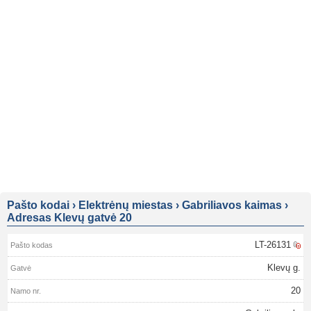
Pašto kodai
›
Elektrėnų miestas
›
Gabriliavos kaimas
›
Adresas Klevų gatvė 20
LT-26131
Klevų g.
20