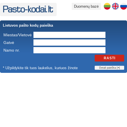
Duomenų bazė
Lietuvos pašto kodų paieška
Miestas/Vietovė
Gatvė
Namo nr.
RASTI
* Užpildykite tik tuos laukelius, kuriuos žinote
Detali paieška [
+
]