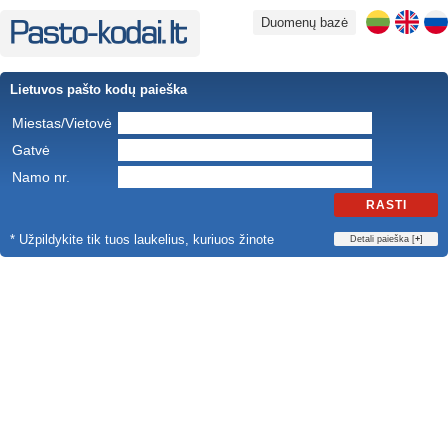
Duomenų bazė
Lietuvos pašto kodų paieška
Miestas/Vietovė
Gatvė
Namo nr.
RASTI
* Užpildykite tik tuos laukelius, kuriuos žinote
Detali paieška [
+
]