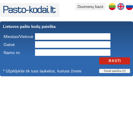
Duomenų bazė
Lietuvos pašto kodų paieška
Miestas/Vietovė
Gatvė
Namo nr.
RASTI
* Užpildykite tik tuos laukelius, kuriuos žinote
Detali paieška [
+
]