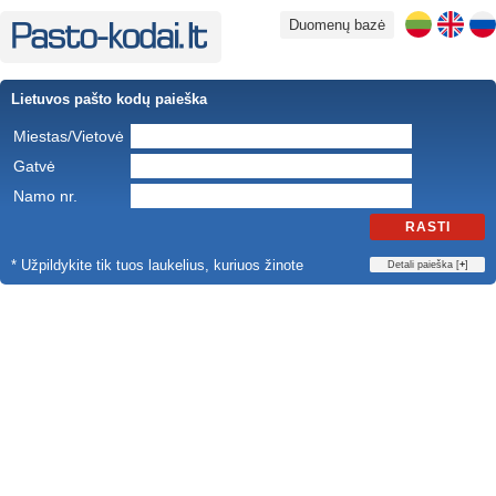
Duomenų bazė
Lietuvos pašto kodų paieška
Miestas/Vietovė
Gatvė
Namo nr.
RASTI
* Užpildykite tik tuos laukelius, kuriuos žinote
Detali paieška [
+
]