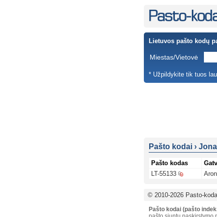
Lietuvos pašto kodų p
Miestas/Vietovė
* Užpildykite tik tuos la
Pašto kodai
›
Jona
Pašto kodas
Gat
LT-55133
Aron
© 2010-2026 Pasto-kodai
Pašto kodai (pašto indek
pašto siuntų paskirstymo p