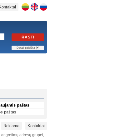
Kontaktai
RASTI
Detali paieška [
+
]
aujantis paštas
s paštas
Reklama
Kontaktai
i ar gretimų adresų grupei,