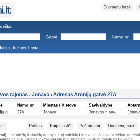
Duomenų bazė
aieška
Gatvė
Namo nr.
ukelius, kuriuos žinote
vos rajonas
›
Jonava
›
Adresas Aronijų gatvė 27A
vė
Namo nr.
Miestas / Vietovė
Savivaldybė
Aptarn
ijų g.
27A
Jonava
Jonavos r. sav.
Jonavo
.lt
Paštas
Kaip siųsti?
Paštomatai
Duomenų bazė
sai)
- tai raidžių ir skaičių derinys, kurį suteikia Lietuvos paštas konkrečiam adresu
alengvinimui. Siuntos ir kroviniai turi būti siunčiami tik su nurodytu pašto kodu.