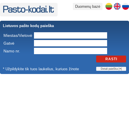
Duomenų bazė
Lietuvos pašto kodų paieška
Miestas/Vietovė
Gatvė
Namo nr.
RASTI
* Užpildykite tik tuos laukelius, kuriuos žinote
Detali paieška [
+
]