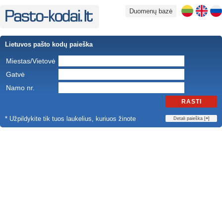
Duomenų bazė
Lietuvos pašto kodų paieška
Miestas/Vietovė
Gatvė
Namo nr.
RASTI
* Užpildykite tik tuos laukelius, kuriuos žinote
Detali paieška [
+
]