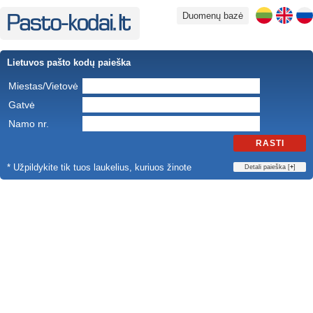
Duomenų bazė
Lietuvos pašto kodų paieška
Miestas/Vietovė
Gatvė
Namo nr.
RASTI
* Užpildykite tik tuos laukelius, kuriuos žinote
Detali paieška [
+
]