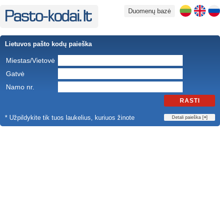
Duomenų bazė
Lietuvos pašto kodų paieška
Miestas/Vietovė
Gatvė
Namo nr.
RASTI
* Užpildykite tik tuos laukelius, kuriuos žinote
Detali paieška [
+
]