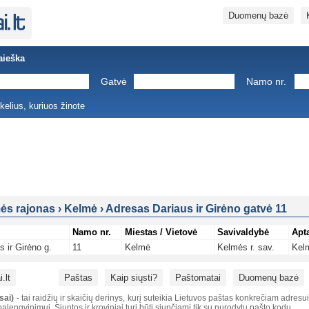
Duomenų bazė
aieška
Gatvė
Namo nr.
ukelius, kuriuos žinote
ės rajonas
›
Kelmė
›
Adresas Dariaus ir Girėno gatvė 11
Namo nr.
Miestas / Vietovė
Savivaldybė
Apt
s ir Girėno g.
11
Kelmė
Kelmės r. sav.
Kel
.lt
Paštas
Kaip siųsti?
Paštomatai
Duomenų bazė
sai)
- tai raidžių ir skaičių derinys, kurį suteikia Lietuvos paštas konkrečiam adresu
alengvinimui. Siuntos ir kroviniai turi būti siunčiami tik su nurodytu pašto kodu.