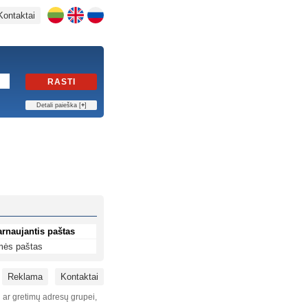
Kontaktai
RASTI
Detali paieška [
+
]
arnaujantis paštas
mės paštas
Reklama
Kontaktai
i ar gretimų adresų grupei,