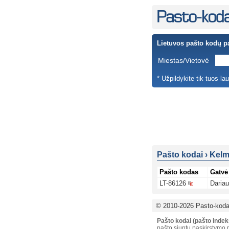
Lietuvos pašto kodų p
Miestas/Vietovė
* Užpildykite tik tuos la
Pašto kodai
›
Kelm
Pašto kodas
Gatvė
LT-86126
Dariau
© 2010-2026 Pasto-kodai
Pašto kodai (pašto indek
pašto siuntų paskirstymo p