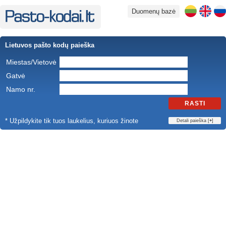
Duomenų bazė
Lietuvos pašto kodų paieška
Miestas/Vietovė
Gatvė
Namo nr.
RASTI
* Užpildykite tik tuos laukelius, kuriuos žinote
Detali paieška [
+
]