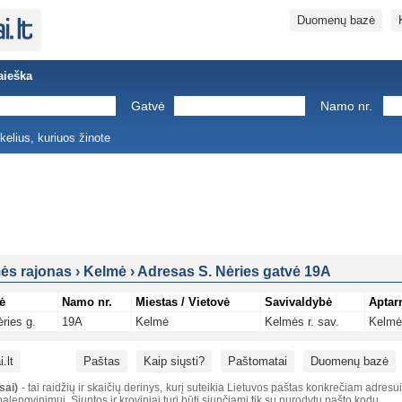
Duomenų bazė
aieška
Gatvė
Namo nr.
ukelius, kuriuos žinote
ės rajonas
›
Kelmė
›
Adresas S. Nėries gatvė 19A
ė
Namo nr.
Miestas / Vietovė
Savivaldybė
Aptar
ries g.
19A
Kelmė
Kelmės r. sav.
Kelmė
.lt
Paštas
Kaip siųsti?
Paštomatai
Duomenų bazė
sai)
- tai raidžių ir skaičių derinys, kurį suteikia Lietuvos paštas konkrečiam adresu
alengvinimui. Siuntos ir kroviniai turi būti siunčiami tik su nurodytu pašto kodu.