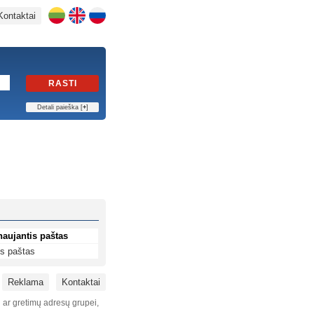
Kontaktai
RASTI
Detali paieška [
+
]
naujantis paštas
s paštas
Reklama
Kontaktai
i ar gretimų adresų grupei,