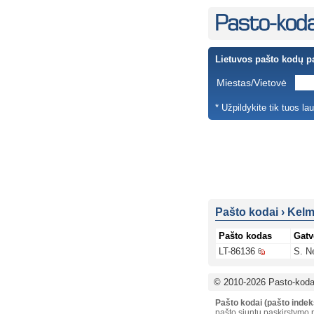
Lietuvos pašto kodų p
Miestas/Vietovė
* Užpildykite tik tuos la
Pašto kodai
›
Kelm
Pašto kodas
Gatv
LT-86136
S. Nė
© 2010-2026 Pasto-kodai
Pašto kodai (pašto indek
pašto siuntų paskirstymo p