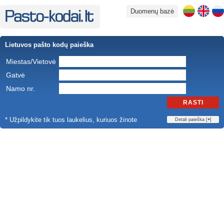
Duomenų bazė
Lietuvos pašto kodų paieška
Miestas/Vietovė
Gatvė
Namo nr.
RASTI
* Užpildykite tik tuos laukelius, kuriuos žinote
Detali paieška [
+
]