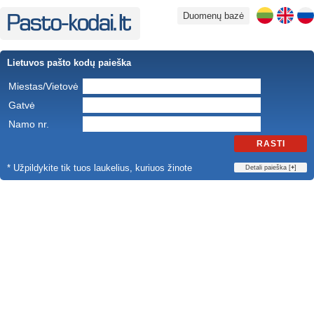
Duomenų bazė
Lietuvos pašto kodų paieška
Miestas/Vietovė
Gatvė
Namo nr.
RASTI
* Užpildykite tik tuos laukelius, kuriuos žinote
Detali paieška [
+
]