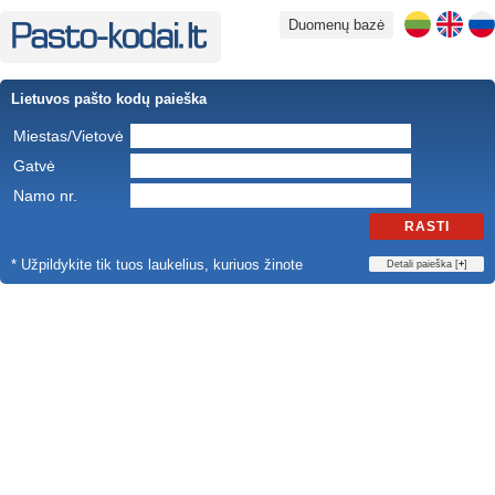
Duomenų bazė
Lietuvos pašto kodų paieška
Miestas/Vietovė
Gatvė
Namo nr.
RASTI
* Užpildykite tik tuos laukelius, kuriuos žinote
Detali paieška [
+
]