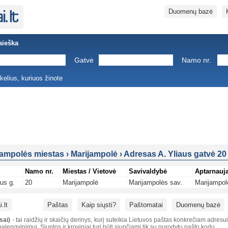
Duomenų bazė
aieška
Gatvė
Namo nr.
ukelius, kuriuos žinote
jampolės miestas
›
Marijampolė
›
Adresas A. Yliaus gatvė 20
Namo nr.
Miestas / Vietovė
Savivaldybė
Aptarnauja
aus g.
20
Marijampolė
Marijampolės sav.
Marijampol
.lt
Paštas
Kaip siųsti?
Paštomatai
Duomenų bazė
sai)
- tai raidžių ir skaičių derinys, kurį suteikia Lietuvos paštas konkrečiam adresu
alengvinimui. Siuntos ir kroviniai turi būti siunčiami tik su nurodytu pašto kodu.