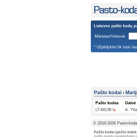
Lietuvos pašto kodų p
Miestas/Vietovė
* Užpildykite tik tuos la
Pašto kodai
›
Mari
Pašto kodas
Gatvė
LT-68138
A. Yli
© 2010-2026 Pasto-kodai
Pašto kodai (pašto indek
pašto siuntų paskirstymo p