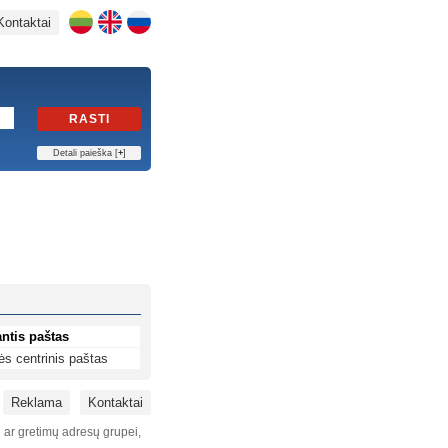
Kontaktai
RASTI
Detali paieška [
+
]
ntis paštas
ės centrinis paštas
Reklama
Kontaktai
i ar gretimų adresų grupei,