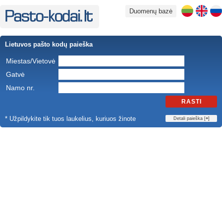
Duomenų bazė
Lietuvos pašto kodų paieška
Miestas/Vietovė
Gatvė
Namo nr.
RASTI
* Užpildykite tik tuos laukelius, kuriuos žinote
Detali paieška [
+
]