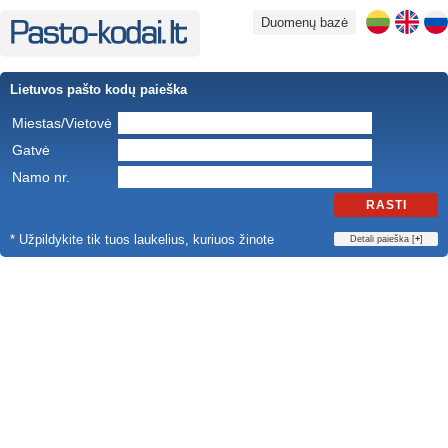
Duomenų bazė
Lietuvos pašto kodų paieška
Miestas/Vietovė
Gatvė
Namo nr.
RASTI
* Užpildykite tik tuos laukelius, kuriuos žinote
Detali paieška [
+
]