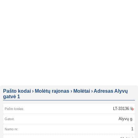
Pašto kodai
›
Molėtų rajonas
›
Molėtai
›
Adresas Alyvų
gatvė 1
LT-33136
Alyvų g.
1