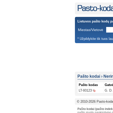
Lietuvos pašto kodų p
Miestas/Vietovė
* Užpildykite tik tuos la
Pašto kodai
›
Neri
Pašto kodas
Gatv
LT-93123
G. D.
© 2010-2026 Pasto-kodai
Pašto kodai (pašto indek
pašto siuntų paskirstymo p