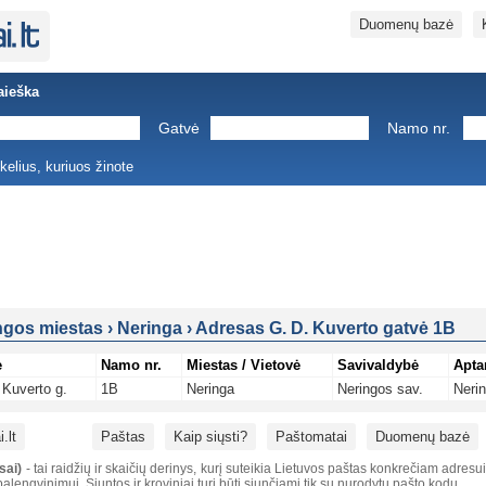
Duomenų bazė
aieška
Gatvė
Namo nr.
ukelius, kuriuos žinote
ngos miestas
›
Neringa
›
Adresas G. D. Kuverto gatvė 1B
ė
Namo nr.
Miestas / Vietovė
Savivaldybė
Apta
 Kuverto g.
1B
Neringa
Neringos sav.
Neri
.lt
Paštas
Kaip siųsti?
Paštomatai
Duomenų bazė
sai)
- tai raidžių ir skaičių derinys, kurį suteikia Lietuvos paštas konkrečiam adresu
alengvinimui. Siuntos ir kroviniai turi būti siunčiami tik su nurodytu pašto kodu.