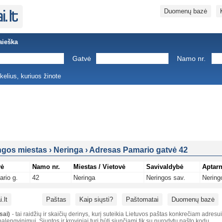
Duomenų bazė
aieška
Gatvė
Namo nr.
ukelius, kuriuos žinote
ngos miestas
›
Neringa
›
Adresas Pamario gatvė 42
vė
Namo nr.
Miestas / Vietovė
Savivaldybė
Aptarn
rio g.
42
Neringa
Neringos sav.
Nering
.lt
Paštas
Kaip siųsti?
Paštomatai
Duomenų bazė
sai)
- tai raidžių ir skaičių derinys, kurį suteikia Lietuvos paštas konkrečiam adresu
alengvinimui. Siuntos ir kroviniai turi būti siunčiami tik su nurodytu pašto kodu.