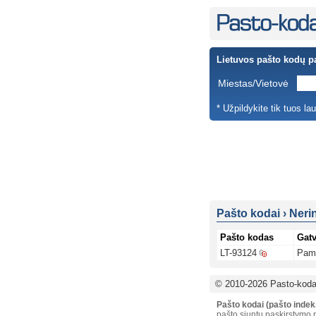
Lietuvos pašto kodų p
Miestas/Vietovė
* Užpildykite tik tuos la
Pašto kodai
›
Neri
Pašto kodas
Gat
LT-93124
Pama
© 2010-2026 Pasto-kodai
Pašto kodai (pašto indek
pašto siuntų paskirstymo p