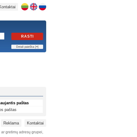
Kontaktai
RASTI
Detali paieška [
+
]
aujantis paštas
os paštas
Reklama
Kontaktai
i ar gretimų adresų grupei,