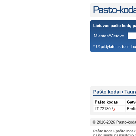
Lietuvos pašto kodų p
Miestas/Vietovė
* Užpildykite tik tuos la
Pašto kodai
›
Taur
Pašto kodas
Gatv
LT-72180
Broli
© 2010-2026 Pasto-kodai
Pašto kodai (pašto indek
pašto siuntų paskirstymo p