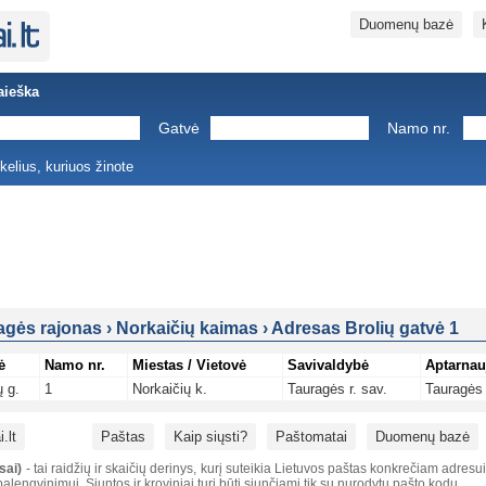
Duomenų bazė
aieška
Gatvė
Namo nr.
ukelius, kuriuos žinote
agės rajonas
›
Norkaičių kaimas
›
Adresas Brolių gatvė 1
ė
Namo nr.
Miestas / Vietovė
Savivaldybė
Aptarnau
ų g.
1
Norkaičių k.
Tauragės r. sav.
Tauragės 
.lt
Paštas
Kaip siųsti?
Paštomatai
Duomenų bazė
sai)
- tai raidžių ir skaičių derinys, kurį suteikia Lietuvos paštas konkrečiam adresu
alengvinimui. Siuntos ir kroviniai turi būti siunčiami tik su nurodytu pašto kodu.