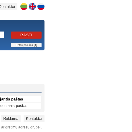
Kontaktai
RASTI
Detali paieška [
+
]
jantis paštas
centrinis paštas
Reklama
Kontaktai
i ar gretimų adresų grupei,