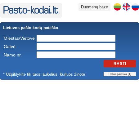
Duomenų bazė
Lietuvos pašto kodų paieška
Miestas/Vietovė
Gatvė
Namo nr.
RASTI
* Užpildykite tik tuos laukelius, kuriuos žinote
Detali paieška [
+
]