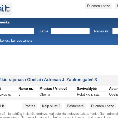
Duomenų bazė
aieška
Gatvė
Namo nr.
ukelius, kuriuos žinote
škio rajonas
›
Obeliai
›
Adresas J. Zaukos gatvė 3
ė
Namo nr.
Miestas / Vietovė
Savivaldybė
Aptar
ukos g.
3
Obeliai
Rokiškio r. sav.
Obeli
.lt
Paštas
Kaip siųsti?
Paštomatai
Duomenų bazė
sai)
- tai raidžių ir skaičių derinys, kurį suteikia Lietuvos paštas konkrečiam adresu
alengvinimui. Siuntos ir kroviniai turi būti siunčiami tik su nurodytu pašto kodu.