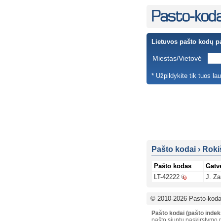
Lietuvos pašto kodų p
Miestas/Vietovė
* Užpildykite tik tuos la
Pašto kodai
›
Roki
Pašto kodas
Gatv
LT-42222
J. Za
© 2010-2026 Pasto-kodai
Pašto kodai (pašto indek
pašto siuntų paskirstymo p