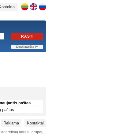
Kontaktai
RASTI
Detali paieška [
+
]
naujantis paštas
ų paštas
Reklama
Kontaktai
i ar gretimų adresų grupei,