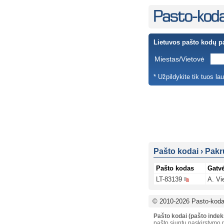
Lietuvos pašto kodų p
Miestas/Vietovė
* Užpildykite tik tuos la
Pašto kodai
›
Pakr
Pašto kodas
Gatv
LT-83139
A. Vi
© 2010-2026 Pasto-kodai
Pašto kodai (pašto indek
pašto siuntų paskirstymo p