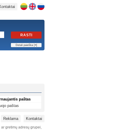
Kontaktai
RASTI
Detali paieška [
+
]
rnaujantis paštas
uojo paštas
Reklama
Kontaktai
i ar gretimų adresų grupei,