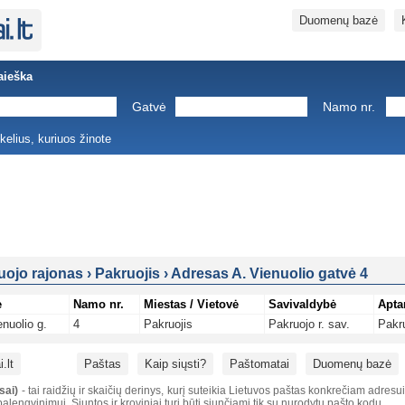
Duomenų bazė
aieška
Gatvė
Namo nr.
ukelius, kuriuos žinote
uojo rajonas
›
Pakruojis
›
Adresas A. Vienuolio gatvė 4
ė
Namo nr.
Miestas / Vietovė
Savivaldybė
Apta
enuolio g.
4
Pakruojis
Pakruojo r. sav.
Pakr
.lt
Paštas
Kaip siųsti?
Paštomatai
Duomenų bazė
sai)
- tai raidžių ir skaičių derinys, kurį suteikia Lietuvos paštas konkrečiam adresu
alengvinimui. Siuntos ir kroviniai turi būti siunčiami tik su nurodytu pašto kodu.