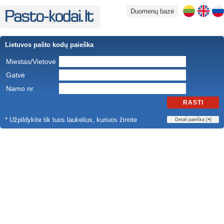
Duomenų bazė
Lietuvos pašto kodų paieška
Miestas/Vietovė
Gatvė
Namo nr.
RASTI
* Užpildykite tik tuos laukelius, kuriuos žinote
Detali paieška [
+
]