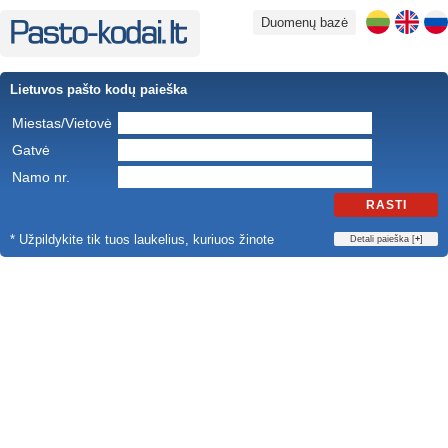
Duomenų bazė
Lietuvos pašto kodų paieška
Miestas/Vietovė
Gatvė
Namo nr.
RASTI
* Užpildykite tik tuos laukelius, kuriuos žinote
Detali paieška [
+
]