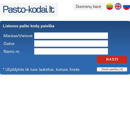
Duomenų bazė
Lietuvos pašto kodų paieška
Miestas/Vietovė
Gatvė
Namo nr.
RASTI
* Užpildykite tik tuos laukelius, kuriuos žinote
Detali paieška [
+
]