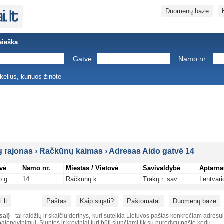
Duomenų bazė
aieška
Gatvė
Namo nr.
ukelius, kuriuos žinote
ų rajonas
›
Račkūnų kaimas
›
Adresas Aido gatvė 14
vė
Namo nr.
Miestas / Vietovė
Savivaldybė
Aptarna
o g.
14
Račkūnų k.
Trakų r. sav.
Lentvari
.lt
Paštas
Kaip siųsti?
Paštomatai
Duomenų bazė
sai)
- tai raidžių ir skaičių derinys, kurį suteikia Lietuvos paštas konkrečiam adresu
alengvinimui. Siuntos ir kroviniai turi būti siunčiami tik su nurodytu pašto kodu.