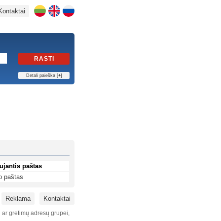
Kontaktai
RASTI
Detali paieška [
+
]
ujantis paštas
o paštas
Reklama
Kontaktai
i ar gretimų adresų grupei,