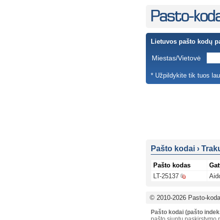
Lietuvos pašto kodų p
Miestas/Vietovė
* Užpildykite tik tuos la
Pašto kodai
›
Trak
Pašto kodas
Gat
LT-25137
Aid
© 2010-2026 Pasto-kodai
Pašto kodai (pašto indek
pašto siuntų paskirstymo p