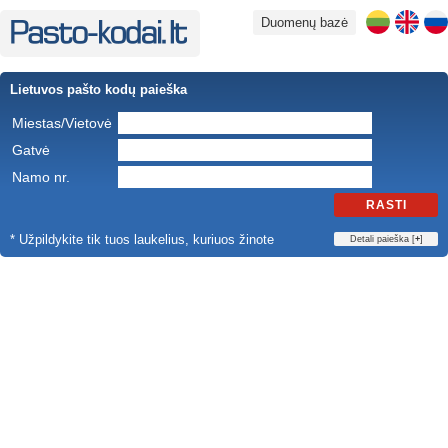
Duomenų bazė
Lietuvos pašto kodų paieška
Miestas/Vietovė
Gatvė
Namo nr.
RASTI
* Užpildykite tik tuos laukelius, kuriuos žinote
Detali paieška [
+
]