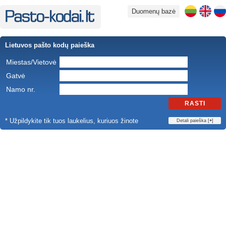
Duomenų bazė
Lietuvos pašto kodų paieška
Miestas/Vietovė
Gatvė
Namo nr.
RASTI
* Užpildykite tik tuos laukelius, kuriuos žinote
Detali paieška [
+
]