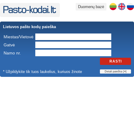
Duomenų bazė
Lietuvos pašto kodų paieška
Miestas/Vietovė
Gatvė
Namo nr.
RASTI
* Užpildykite tik tuos laukelius, kuriuos žinote
Detali paieška [
+
]