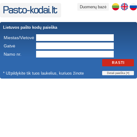
Duomenų bazė
Lietuvos pašto kodų paieška
Miestas/Vietovė
Gatvė
Namo nr.
RASTI
* Užpildykite tik tuos laukelius, kuriuos žinote
Detali paieška [
+
]