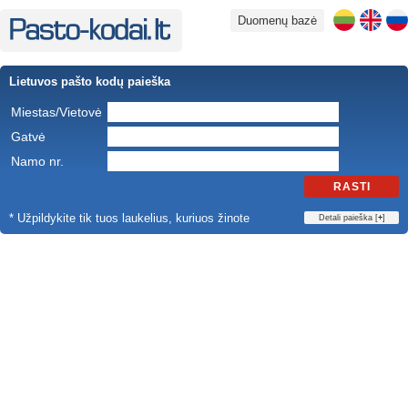
Duomenų bazė
Lietuvos pašto kodų paieška
Miestas/Vietovė
Gatvė
Namo nr.
RASTI
* Užpildykite tik tuos laukelius, kuriuos žinote
Detali paieška [
+
]