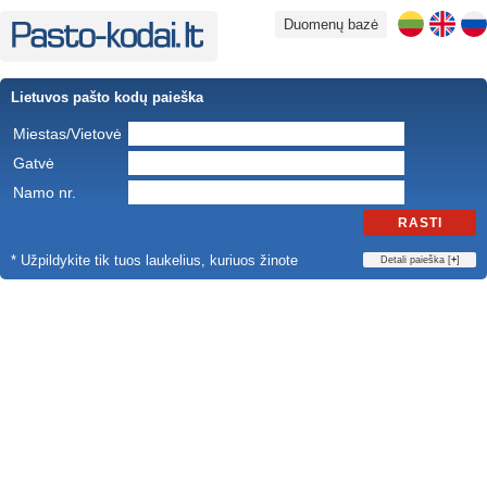
Duomenų bazė
Lietuvos pašto kodų paieška
Miestas/Vietovė
Gatvė
Namo nr.
RASTI
* Užpildykite tik tuos laukelius, kuriuos žinote
Detali paieška [
+
]