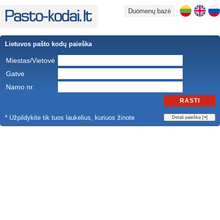
Duomenų bazė
Lietuvos pašto kodų paieška
Miestas/Vietovė
Gatvė
Namo nr.
RASTI
* Užpildykite tik tuos laukelius, kuriuos žinote
Detali paieška [
+
]