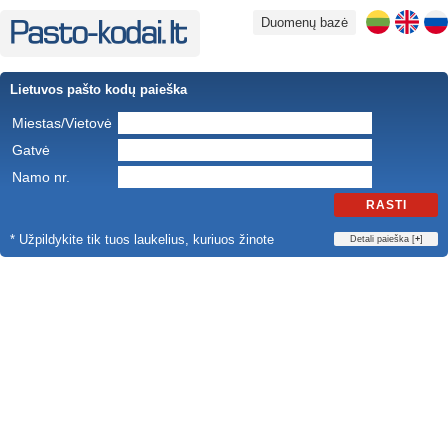
Duomenų bazė
Lietuvos pašto kodų paieška
Miestas/Vietovė
Gatvė
Namo nr.
RASTI
* Užpildykite tik tuos laukelius, kuriuos žinote
Detali paieška [
+
]