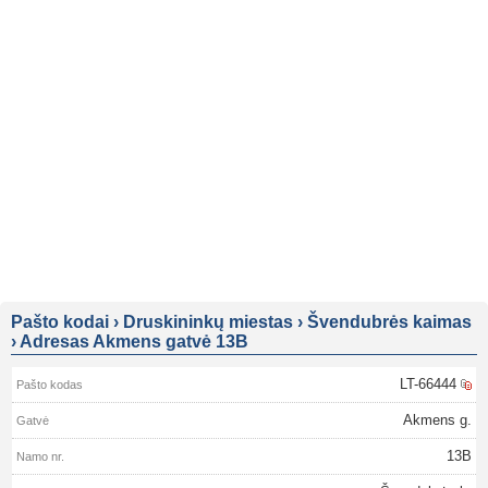
Pašto kodai
›
Druskininkų miestas
›
Švendubrės kaimas
›
Adresas Akmens gatvė 13B
LT-66444
Akmens g.
13B