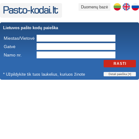
Duomenų bazė
Lietuvos pašto kodų paieška
Miestas/Vietovė
Gatvė
Namo nr.
RASTI
* Užpildykite tik tuos laukelius, kuriuos žinote
Detali paieška [
+
]