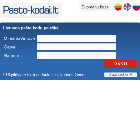
Duomenų bazė
Lietuvos pašto kodų paieška
Miestas/Vietovė
Gatvė
Namo nr.
RASTI
* Užpildykite tik tuos laukelius, kuriuos žinote
Detali paieška [
+
]