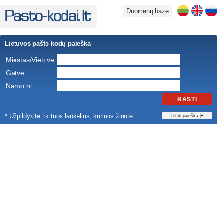
Duomenų bazė
Lietuvos pašto kodų paieška
Miestas/Vietovė
Gatvė
Namo nr.
RASTI
* Užpildykite tik tuos laukelius, kuriuos žinote
Detali paieška [
+
]