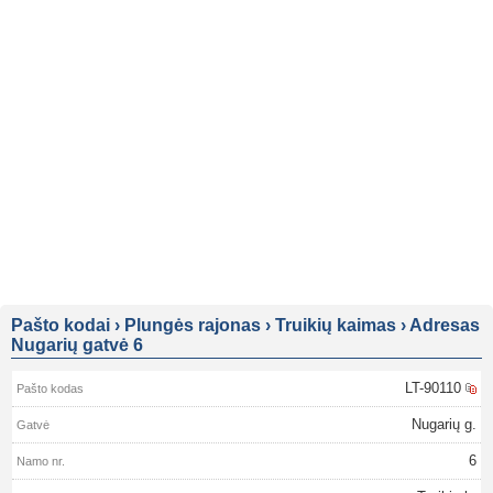
Pašto kodai
›
Plungės rajonas
›
Truikių kaimas
›
Adresas
Nugarių gatvė 6
LT-90110
Nugarių g.
6