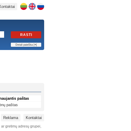
Kontaktai
RASTI
Detali paieška [
+
]
naujantis paštas
ėnų paštas
Reklama
Kontaktai
i ar gretimų adresų grupei,