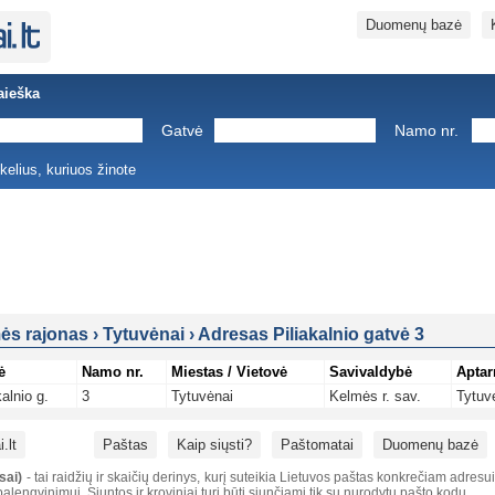
Duomenų bazė
aieška
Gatvė
Namo nr.
ukelius, kuriuos žinote
ės rajonas
›
Tytuvėnai
›
Adresas Piliakalnio gatvė 3
ė
Namo nr.
Miestas / Vietovė
Savivaldybė
Aptar
kalnio g.
3
Tytuvėnai
Kelmės r. sav.
Tytuv
.lt
Paštas
Kaip siųsti?
Paštomatai
Duomenų bazė
sai)
- tai raidžių ir skaičių derinys, kurį suteikia Lietuvos paštas konkrečiam adresu
alengvinimui. Siuntos ir kroviniai turi būti siunčiami tik su nurodytu pašto kodu.