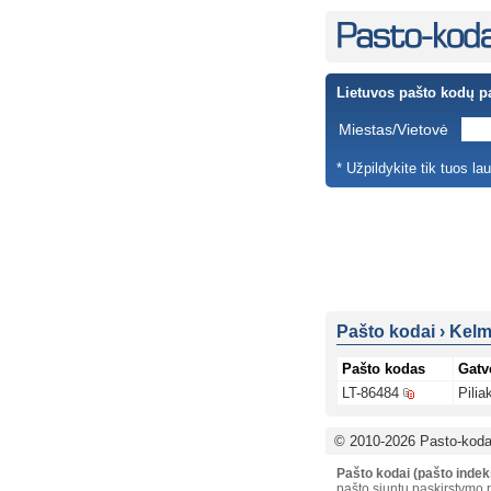
Lietuvos pašto kodų p
Miestas/Vietovė
* Užpildykite tik tuos la
Pašto kodai
›
Kelm
Pašto kodas
Gatv
LT-86484
Pilia
© 2010-2026 Pasto-kodai
Pašto kodai (pašto indek
pašto siuntų paskirstymo p