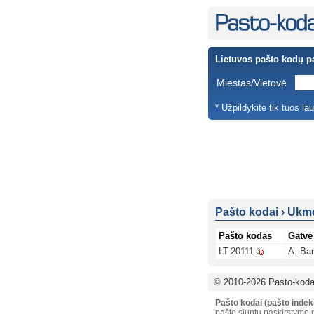
Lietuvos pašto kodų p
Miestas/Vietovė
* Užpildykite tik tuos la
Pašto kodai
›
Ukme
Pašto kodas
Gatvė
LT-20111
A. Ba
© 2010-2026 Pasto-kodai
Pašto kodai (pašto indek
pašto siuntų paskirstymo p