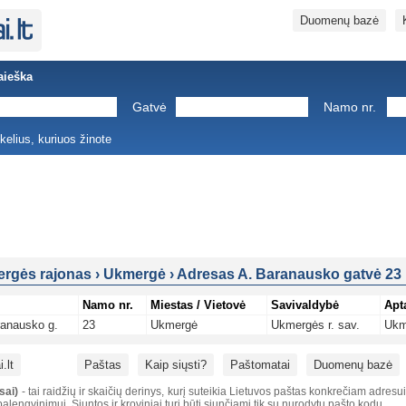
Duomenų bazė
aieška
Gatvė
Namo nr.
ukelius, kuriuos žinote
rgės rajonas
›
Ukmergė
›
Adresas A. Baranausko gatvė 23
Namo nr.
Miestas / Vietovė
Savivaldybė
Apt
ranausko g.
23
Ukmergė
Ukmergės r. sav.
Ukm
.lt
Paštas
Kaip siųsti?
Paštomatai
Duomenų bazė
sai)
- tai raidžių ir skaičių derinys, kurį suteikia Lietuvos paštas konkrečiam adresu
alengvinimui. Siuntos ir kroviniai turi būti siunčiami tik su nurodytu pašto kodu.