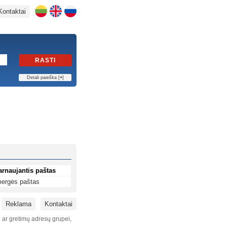
Kontaktai
RASTI
Detali paieška [
+
]
arnaujantis paštas
ergės paštas
Reklama
Kontaktai
i ar gretimų adresų grupei,