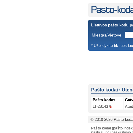
Lietuvos pašto kodų p
Miestas/Vietovė
* Užpildykite tik tuos la
Pašto kodai
›
Uten
Pašto kodas
Gat
LT-28143
Ateit
© 2010-2026 Pasto-kodai
Pašto kodai (pašto indek
pašto siuntų paskirstymo p