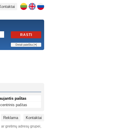
Kontaktai
RASTI
Detali paieška [
+
]
aujantis paštas
centrinis paštas
Reklama
Kontaktai
i ar gretimų adresų grupei,