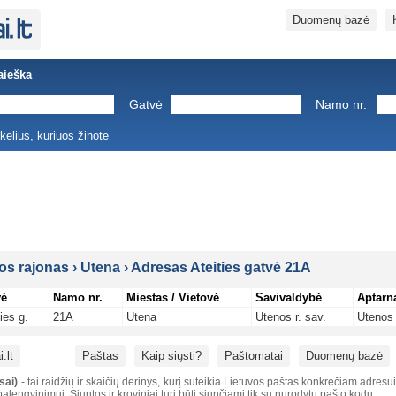
Duomenų bazė
aieška
Gatvė
Namo nr.
ukelius, kuriuos žinote
os rajonas
›
Utena
›
Adresas Ateities gatvė 21A
vė
Namo nr.
Miestas / Vietovė
Savivaldybė
Aptarn
ies g.
21A
Utena
Utenos r. sav.
Utenos 
.lt
Paštas
Kaip siųsti?
Paštomatai
Duomenų bazė
sai)
- tai raidžių ir skaičių derinys, kurį suteikia Lietuvos paštas konkrečiam adresu
alengvinimui. Siuntos ir kroviniai turi būti siunčiami tik su nurodytu pašto kodu.