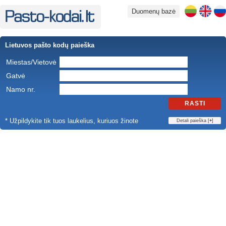
Duomenų bazė
Lietuvos pašto kodų paieška
Miestas/Vietovė
Gatvė
Namo nr.
RASTI
* Užpildykite tik tuos laukelius, kuriuos žinote
Detali paieška [
+
]