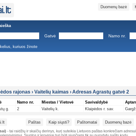
Duomenų bazė
aieška
Gatvė
Namo nr.
ukelius, kuriuos žinote
pėdos rajonas
›
Vaitelių kaimas
›
Adresas Agrastų gatvė 2
ė
Namo nr.
Miestas / Vietovė
Savivaldybė
Aptar
tų g.
2
Vaitelių k.
Klaipėdos r. sav.
Gargž
.lt
Paštas
Kaip siųsti?
Paštomatai
Duomenų bazė
sai)
- tai raidžių ir skaičių derinys, kurį suteikia Lietuvos paštas konkrečiam adresu
alengvinimui. Siuntos ir kroviniai turi būti siunčiami tik su nurodytu pašto kodu.