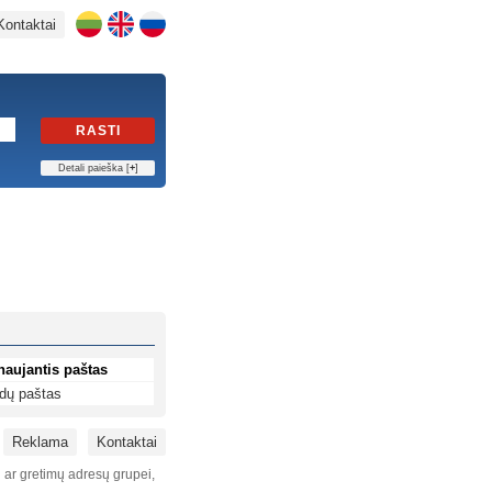
Kontaktai
RASTI
Detali paieška [
+
]
naujantis paštas
dų paštas
Reklama
Kontaktai
i ar gretimų adresų grupei,