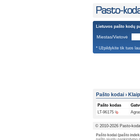
Lietuvos pašto kodų p
Miestas/Vietovė
* Užpildykite tik tuos la
Pašto kodai
›
Klai
Pašto kodas
Gatv
LT-96175
Agras
© 2010-2026 Pasto-kodai
Pašto kodai (pašto indek
pašto siuntų paskirstymo p