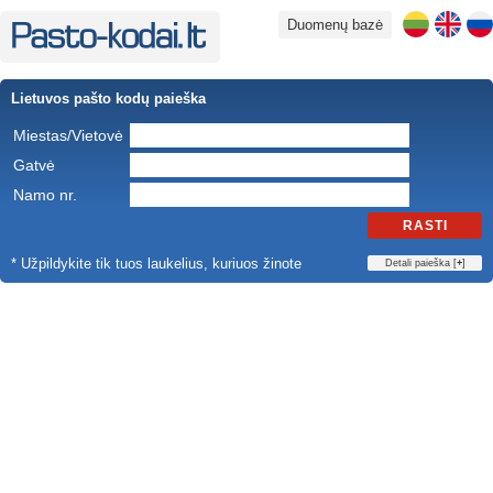
Duomenų bazė
Lietuvos pašto kodų paieška
Miestas/Vietovė
Gatvė
Namo nr.
RASTI
* Užpildykite tik tuos laukelius, kuriuos žinote
Detali paieška [
+
]