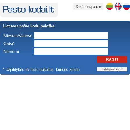
Duomenų bazė
Lietuvos pašto kodų paieška
Miestas/Vietovė
Gatvė
Namo nr.
RASTI
* Užpildykite tik tuos laukelius, kuriuos žinote
Detali paieška [
+
]