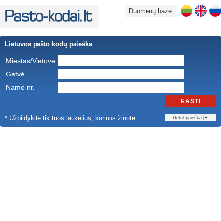
Duomenų bazė
Lietuvos pašto kodų paieška
Miestas/Vietovė
Gatvė
Namo nr.
RASTI
* Užpildykite tik tuos laukelius, kuriuos žinote
Detali paieška [
+
]