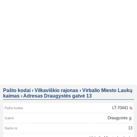
Pašto kodai
›
Vilkaviškio rajonas
›
Virbalio Miesto Laukų
kaimas
›
Adresas Draugystės gatvė 13
LT-70441
Draugystės g.
13