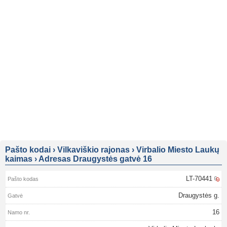
Pašto kodai
›
Vilkaviškio rajonas
›
Virbalio Miesto Laukų
kaimas
›
Adresas Draugystės gatvė 16
LT-70441
Draugystės g.
16