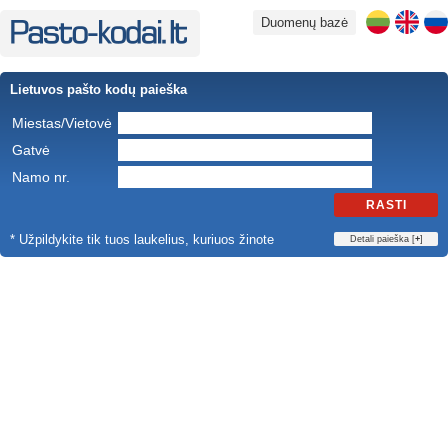
Duomenų bazė
Lietuvos pašto kodų paieška
Miestas/Vietovė
Gatvė
Namo nr.
RASTI
* Užpildykite tik tuos laukelius, kuriuos žinote
Detali paieška [
+
]