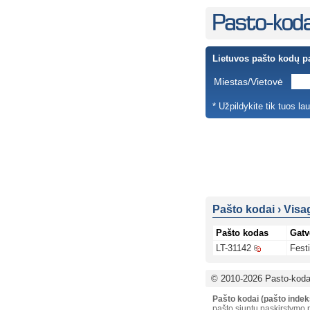
Lietuvos pašto kodų p
Miestas/Vietovė
* Užpildykite tik tuos la
Pašto kodai
›
Visa
Pašto kodas
Gatv
LT-31142
Festi
© 2010-2026 Pasto-kodai
Pašto kodai (pašto indek
pašto siuntų paskirstymo p