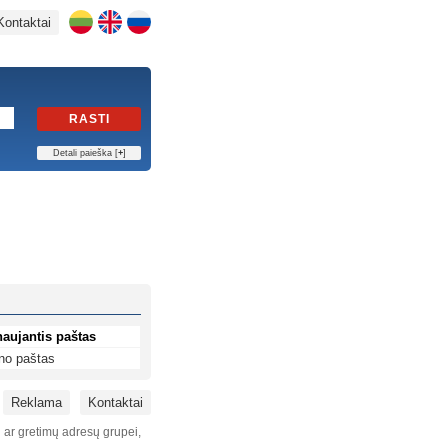
Kontaktai
RASTI
Detali paieška [
+
]
naujantis paštas
no paštas
Reklama
Kontaktai
i ar gretimų adresų grupei,