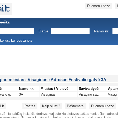
Duomenų bazė
aieška
Gatvė
Namo nr.
ukelius, kuriuos žinote
gino miestas
›
Visaginas
›
Adresas Festivalio gatvė 3A
ė
Namo nr.
Miestas / Vietovė
Savivaldybė
Aptar
valio g.
3A
Visaginas
Visagino sav.
Visagi
.lt
Paštas
Kaip siųsti?
Paštomatai
Duomenų bazė
sai)
- tai raidžių ir skaičių derinys, kurį suteikia Lietuvos paštas konkrečiam adresu
alengvinimui. Siuntos ir kroviniai turi būti siunčiami tik su nurodytu pašto kodu.