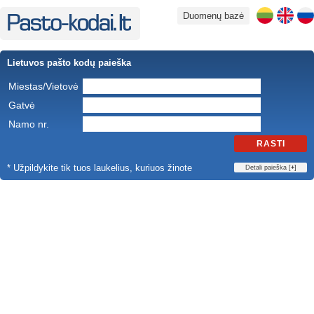
Duomenų bazė
Lietuvos pašto kodų paieška
Miestas/Vietovė
Gatvė
Namo nr.
RASTI
* Užpildykite tik tuos laukelius, kuriuos žinote
Detali paieška [
+
]